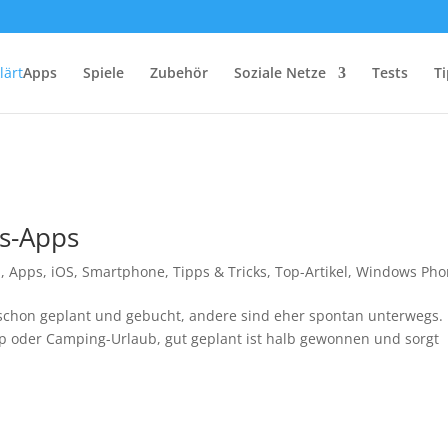
Apps
Spiele
Zubehör
Soziale Netze
Tests
Ti
bs-Apps
d
,
Apps
,
iOS
,
Smartphone
,
Tipps & Tricks
,
Top-Artikel
,
Windows Pho
n schon geplant und gebucht, andere sind eher spontan unterwegs. 
ip oder Camping-Urlaub, gut geplant ist halb gewonnen und sorgt