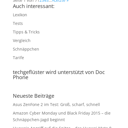
Seite 1 von 7
1
2
3
4
5
...
»
Letzte »
Auch interessant:
Lexikon
Tests
Tipps & Tricks
Vergleich
Schnäppchen
Tarife
techgeflüster wird unterstützt von Doc
Phone
Neueste Beiträge
Asus ZenFone 2 im Test: Groß, scharf, schnell
Amazon Cyber Monday und Black Friday 2015 – die
Schnäppchen-Jagd beginnt