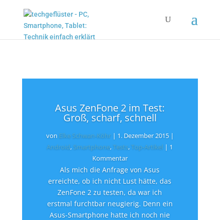
Asus ZenFone 2 im Test:
Groß, scharf, schnell
von
Elke Schwan-Köhr
|
1. Dezember 2015
|
Android
,
Smartphone
,
Tests
,
Top-Artikel
| 1
Kommentar
Als mich die Anfrage von Asus
erreichte, ob ich nicht Lust hätte, das
ZenFone 2 zu testen, da war ich
erstmal furchtbar neugierig. Denn ein
Asus-Smartphone hatte ich noch nie