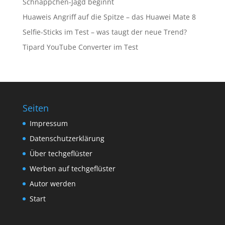
Schnäppchen-Jagd beginnt
Huaweis Angriff auf die Spitze – das Huawei Mate 8
Selfie-Sticks im Test – was taugt der neue Trend?
Tipard YouTube Converter im Test
Seiten
Impressum
Datenschutzerklärung
Über techgeflüster
Werben auf techgeflüster
Autor werden
Start