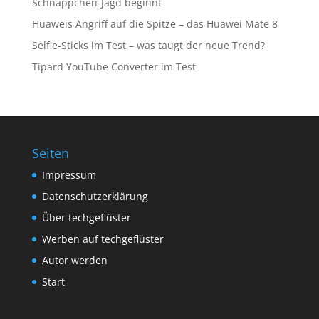
Schnäppchen-Jagd beginnt
Huaweis Angriff auf die Spitze – das Huawei Mate 8
Selfie-Sticks im Test – was taugt der neue Trend?
Tipard YouTube Converter im Test
Seiten
Impressum
Datenschutzerklärung
Über techgeflüster
Werben auf techgeflüster
Autor werden
Start