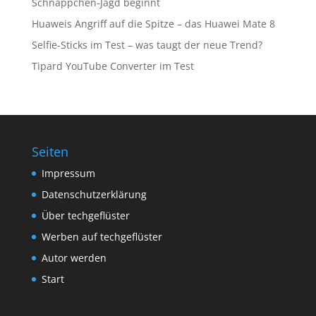
Schnäppchen-Jagd beginnt
Huaweis Angriff auf die Spitze – das Huawei Mate 8
Selfie-Sticks im Test – was taugt der neue Trend?
Tipard YouTube Converter im Test
Seiten
Impressum
Datenschutzerklärung
Über techgeflüster
Werben auf techgeflüster
Autor werden
Start