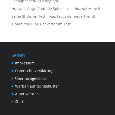
Schnäppchen-Jagd beginnt
Huaweis Angriff auf die Spitze – das Huawei Mate 8
Selfie-Sticks im Test – was taugt der neue Trend?
Tipard YouTube Converter im Test
Seiten
Impressum
Datenschutzerklärung
Über techgeflüster
Werben auf techgeflüster
Autor werden
Start