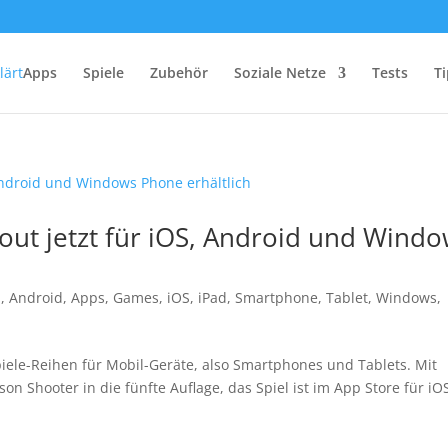
Apps
Spiele
Zubehör
Soziale Netze
Tests
Ti
ut jetzt für iOS, Android und Wind
d
,
Android
,
Apps
,
Games
,
iOS
,
iPad
,
Smartphone
,
Tablet
,
Windows
,
iele-Reihen für Mobil-Geräte, also Smartphones und Tablets. Mit
on Shooter in die fünfte Auflage, das Spiel ist im App Store für iO