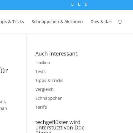
pps & Tricks
Schnäppchen & Aktionen
Dies & das
Auch interessant:
Lexikon
für
Tests
Tipps & Tricks
Vergleich
Schnäppchen
ant,
Tarife
 man
techgeflüster wird
unterstützt von Doc
Phone