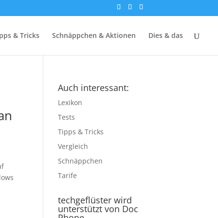
pps & Tricks
Schnäppchen & Aktionen
Dies & das
Auch interessant:
Lexikon
yan
Tests
Tipps & Tricks
Vergleich
Schnäppchen
uf
Tarife
dows
techgeflüster wird
unterstützt von Doc
Phone