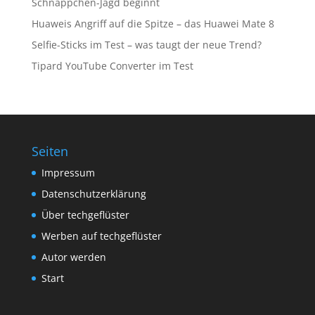
Schnäppchen-Jagd beginnt
Huaweis Angriff auf die Spitze – das Huawei Mate 8
Selfie-Sticks im Test – was taugt der neue Trend?
Tipard YouTube Converter im Test
Seiten
Impressum
Datenschutzerklärung
Über techgeflüster
Werben auf techgeflüster
Autor werden
Start