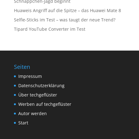
Schnäppchen-Jagd beginnt
Huaweis Angriff auf die Spitze – das Huawei Mate 8
Selfie-Sticks im Test – was taugt der neue Trend?
Tipard YouTube Converter im Test
Seiten
Impressum
Datenschutzerklärung
Über techgeflüster
Werben auf techgeflüster
Autor werden
Start