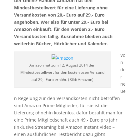
Der Online-Händler Amazon hat den
Mindestbestellwert für eine Lieferung ohne
Versandkosten von 20,- Euro auf 29,- Euro
angehoben. Wer also für unter 29,- Euro bei
Amazon einkauft, für den werden 3,- Euro
Versandkosten fällig. Ausnahme bleiben auch
weiterhin Bücher, Hörbücher und Kalender.
Vo
n
Amazon hat zum 12. August 2014 den
de
Mindestbestellwert für den kostenlosen Versand
r
auf 29,- Euro erhöht. (Bild: Amazon)
ne
ue
n Regelung zur den Versandkosten nicht betroffen
sind Amazon Prime Mitglieder, für sie ist die
Lieferung ohnehin kostenlos, dafür bezahlt man für
eine Prime Mitgliedschaft auch 49,- Euro pro Jahr
(inklusive Streaming bei Amazon Instant Video –
einen ausführlichen Testbericht dazu gibt’s