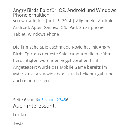
Angry Birds Epic für iOS, Android und Windows
Phone erhältlich
von
wp_admin
|
Juni 13, 2014
|
Allgemein
,
Android
,
Android
,
Apps
,
Games
,
iOS
,
iPad
,
Smartphone
,
Tablet
,
Windows Phone
Die finnische Spieleschmiede Rovio hat mit Angry
Birds Epic das neueste Spiel rund um die berühmt-
berüchtigten wütenden Vögel veröffentlicht.
Angeteasert wurde das Mobile Game bereits im
März 2014, als Rovio erste Details bekannt gab und
auch einen ersten...
Seite 6 von 6
« Erste
«
...
2
3
4
5
6
Auch interessant:
Lexikon
Tests