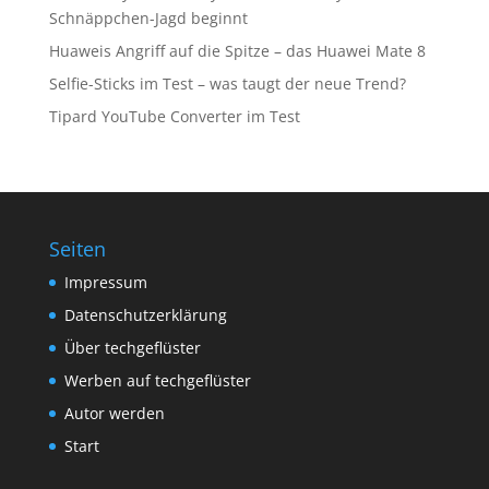
Schnäppchen-Jagd beginnt
Huaweis Angriff auf die Spitze – das Huawei Mate 8
Selfie-Sticks im Test – was taugt der neue Trend?
Tipard YouTube Converter im Test
Seiten
Impressum
Datenschutzerklärung
Über techgeflüster
Werben auf techgeflüster
Autor werden
Start