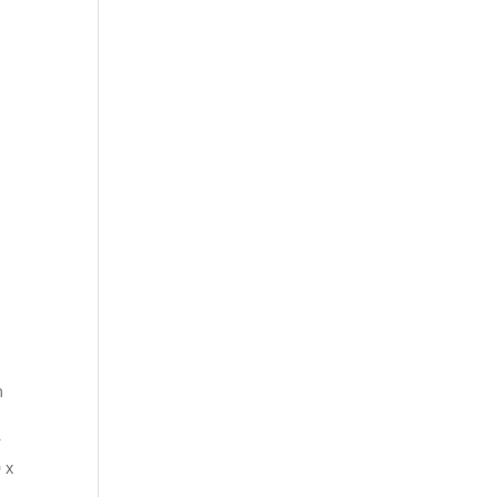
m
r
 x