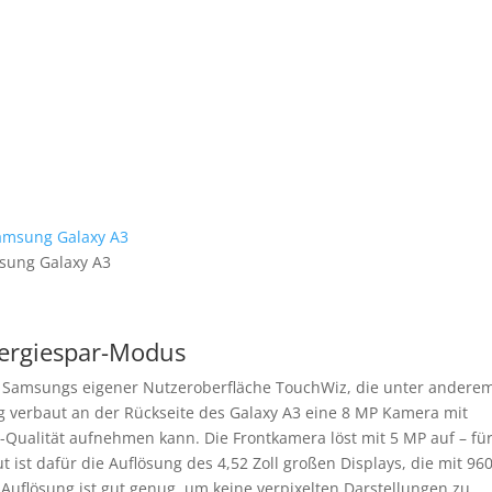
sung Galaxy A3
nergiespar-Modus
nd Samsungs eigener Nutzeroberfläche TouchWiz, die unter andere
 verbaut an der Rückseite des Galaxy A3 eine 8 MP Kamera mit
D-Qualität aufnehmen kann. Die Frontkamera löst mit 5 MP auf – fü
ut ist dafür die Auflösung des 4,52 Zoll großen Displays, die mit 960
e Auflösung ist gut genug, um keine verpixelten Darstellungen zu