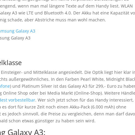
trengend, wenn man mal längere Texte auf dem Handy liest. WLAN
laxy A3 wie LTE und Bluetooth 4.0. Der Akku hat eine Kapazität v
 wenig schade, aber Abstriche muss man wohl machen.
sung Galaxy A3
lklasse
nsteiger- und Mittelklasse angesiedelt. Die Optik liegt hier klar 
ichts außergewöhnliches. In den Farben Pearl White, Midnight Blac
afone
) und Platinum Silver ist das Galaxy A3 für 299,- Euro zu habe
ng Online Shop oder bei Media Markt (Online-Shop). Weitere Händl
est vorbestellbar
. Wer sich jetzt schon für das Handy interessiert,
 es dort für kurze Zeit noch einen Akku-Pack (6.000 mAh) ohne
t es jedoch sinnvoll, die Preise zu vergleichen, denn man darf dav
ald schon etwas günstiger zu haben sein wird.
g Galaxy A3: