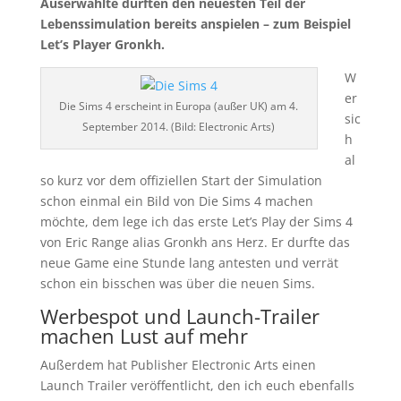
Auserwählte durften den neuesten Teil der
Lebenssimulation bereits anspielen – zum Beispiel
Let’s Player Gronkh.
W
er
Die Sims 4 erscheint in Europa (außer UK) am 4.
sic
September 2014. (Bild: Electronic Arts)
h
al
so kurz vor dem offiziellen Start der Simulation
schon einmal ein Bild von Die Sims 4 machen
möchte, dem lege ich das erste Let’s Play der Sims 4
von Eric Range alias Gronkh ans Herz. Er durfte das
neue Game eine Stunde lang antesten und verrät
schon ein bisschen was über die neuen Sims.
Werbespot und Launch-Trailer
machen Lust auf mehr
Außerdem hat Publisher Electronic Arts einen
Launch Trailer veröffentlicht, den ich euch ebenfalls