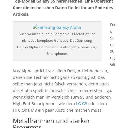
Top-Modell Galaxy S5 heranreichen. Eine Übersicht
über die technischen Daten findet ihr am Ende des
Artikels.
Da
s
Auch wenn es nur ein Rahmen aus Metall ist und
Sa
nicht das komplette Gehäuse: Das Samsung
m
Galaxy Alpha sieht edler aus als andere Samsung-
su
Smartphones
ng
Ga
laxy Alpha spricht vor allem Design-Liebhaber an,
denen die Technik nicht ganz so wichtig ist. Das
sollte man jetzt nicht falsch verstehen, denn auch
das Alpha spielt technisch sicher in der ersten Liga,
wenngleich man im Vergleich zum S5 und anderen
High End-Smartphones wie dem
LG G3
oder dem
HTC One M8 ein paar Abstriche machen muss.
Metallrahmen und starker
Prozessor