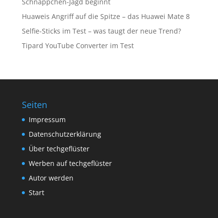
Schnäppchen-Jagd beginnt
Huaweis Angriff auf die Spitze – das Huawei Mate 8
Selfie-Sticks im Test – was taugt der neue Trend?
Tipard YouTube Converter im Test
Seiten
Impressum
Datenschutzerklärung
Über techgeflüster
Werben auf techgeflüster
Autor werden
Start