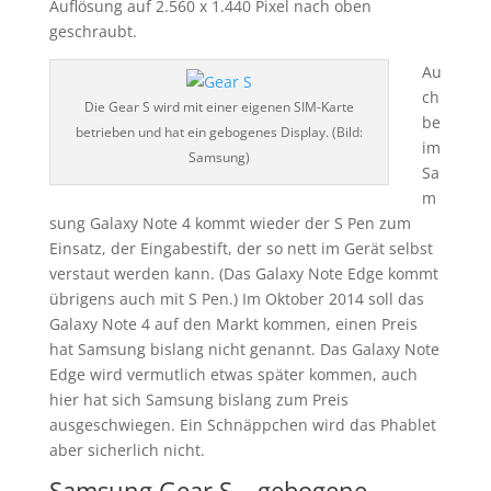
Auflösung auf 2.560 x 1.440 Pixel nach oben
geschraubt.
Au
ch
Die Gear S wird mit einer eigenen SIM-Karte
be
betrieben und hat ein gebogenes Display. (Bild:
im
Samsung)
Sa
m
sung Galaxy Note 4 kommt wieder der S Pen zum
Einsatz, der Eingabestift, der so nett im Gerät selbst
verstaut werden kann. (Das Galaxy Note Edge kommt
übrigens auch mit S Pen.) Im Oktober 2014 soll das
Galaxy Note 4 auf den Markt kommen, einen Preis
hat Samsung bislang nicht genannt. Das Galaxy Note
Edge wird vermutlich etwas später kommen, auch
hier hat sich Samsung bislang zum Preis
ausgeschwiegen. Ein Schnäppchen wird das Phablet
aber sicherlich nicht.
Samsung Gear S – gebogene