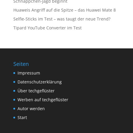
Schnäppchen-Jagd beginnt
Huaweis Angriff auf die Spitze – das Huawei Mate 8
Selfie-Sticks im Test – was taugt der neue Trend?
Tipard YouTube Converter im Test
Seiten
Impressum
Datenschutzerklärung
Über techgeflüster
Werben auf techgeflüster
Autor werden
Start