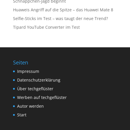
Schnäppchen-Jagd beginnt
Huaweis Angriff auf die Spitze – das Huawei Mate 8
Selfie-Sticks im Test – was taugt der neue Trend?
Tipard YouTube Converter im Test
Seiten
Impressum
Datenschutzerklärung
Über techgeflüster
Werben auf techgeflüster
Autor werden
Start