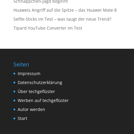
Schnäppchen-Jagd beginnt
Huaweis Angriff auf die Spitze – das Huawei Mate 8
Selfie-Sticks im Test – was taugt der neue Trend?
Tipard YouTube Converter im Test
Seiten
Impressum
Datenschutzerklärung
Über techgeflüster
Werben auf techgeflüster
Autor werden
Start