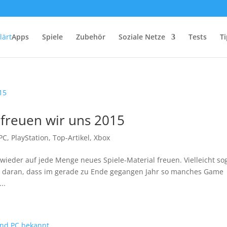
Apps
Spiele
Zubehör
Soziale Netze
Tests
Ti
e freuen wir uns 2015
PC
,
PlayStation
,
Top-Artikel
,
Xbox
ieder auf jede Menge neues Spiele-Material freuen. Vielleicht so
em daran, dass im gerade zu Ende gegangen Jahr so manches Game
..