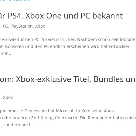
ür PS4, Xbox One und PC bekannt
s
,
PC
,
PlayStation
,
Xbox
e sowie für den PC. So viel ist sicher. Nachdem schon seit Monat
Gen-Konsolen und den PC endlich erscheinen wird hat Entwickler
nnt...
om: Xbox-exklusive Titel, Bundles u
s
,
Xbox
 Spielemesse Gamescom hat Microsoft in Köln seine Xbox-
n oder anderen Enthüllung überrascht. Die Redmonder haben nich
t, sondern auch...