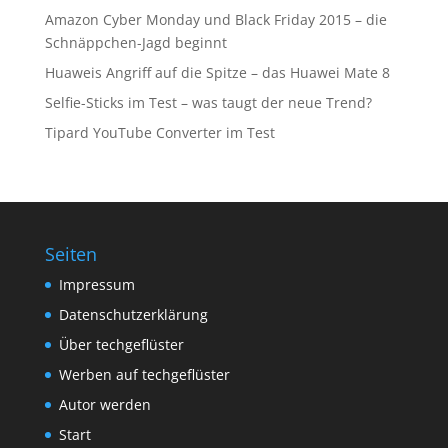
Amazon Cyber Monday und Black Friday 2015 – die
Schnäppchen-Jagd beginnt
Huaweis Angriff auf die Spitze – das Huawei Mate 8
Selfie-Sticks im Test – was taugt der neue Trend?
Tipard YouTube Converter im Test
Seiten
Impressum
Datenschutzerklärung
Über techgeflüster
Werben auf techgeflüster
Autor werden
Start