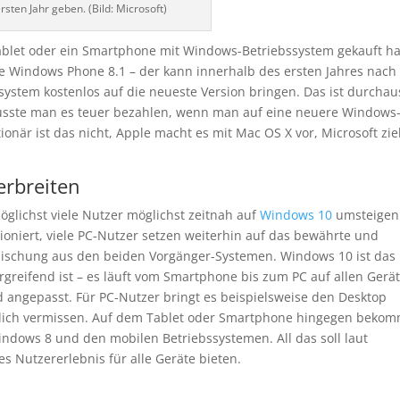
rsten Jahr geben. (Bild: Microsoft)
Tablet oder ein Smartphone mit Windows-Betriebssystem gekauft ha
e Windows Phone 8.1 – der kann innerhalb des ersten Jahres nach
system kostenlos auf die neueste Version bringen. Das ist durchau
usste man es teuer bezahlen, wenn man auf eine neuere Windows
tionär ist das nicht, Apple macht es mit Mac OS X vor, Microsoft zie
erbreiten
möglichst viele Nutzer möglichst zeitnah auf
Windows 10
umsteigen
ioniert, viele PC-Nutzer setzen weiterhin auf das bewährte und
 Mischung aus den beiden Vorgänger-Systemen. Windows 10 ist das
rgreifend ist – es läuft vom Smartphone bis zum PC auf allen Gerä
d angepasst. Für PC-Nutzer bringt es beispielsweise den Desktop
zlich vermissen. Auf dem Tablet oder Smartphone hingegen bekom
indows 8 und den mobilen Betriebssystemen. All das soll laut
es Nutzererlebnis für alle Geräte bieten.