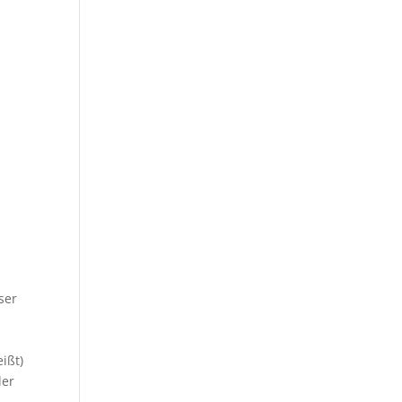
ser
ißt)
der