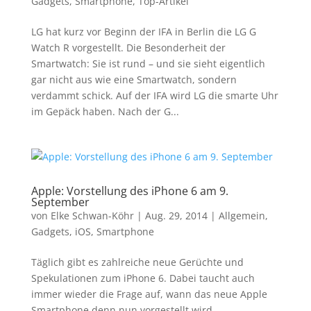
Gadgets
,
Smartphone
,
Top-Artikel
LG hat kurz vor Beginn der IFA in Berlin die LG G
Watch R vorgestellt. Die Besonderheit der
Smartwatch: Sie ist rund – und sie sieht eigentlich
gar nicht aus wie eine Smartwatch, sondern
verdammt schick. Auf der IFA wird LG die smarte Uhr
im Gepäck haben. Nach der G...
Apple: Vorstellung des iPhone 6 am 9.
September
von
Elke Schwan-Köhr
|
Aug. 29, 2014
|
Allgemein
,
Gadgets
,
iOS
,
Smartphone
Täglich gibt es zahlreiche neue Gerüchte und
Spekulationen zum iPhone 6. Dabei taucht auch
immer wieder die Frage auf, wann das neue Apple
Smartphone denn nun vorgestellt wird.