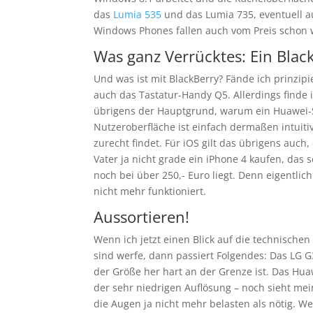
das
Lumia 535
und das Lumia 735, eventuell a
Windows Phones fallen auch vom Preis schon w
Was ganz Verrücktes: Ein Blac
Und was ist mit BlackBerry? Fände ich prinzipie
auch das Tastatur-Handy Q5. Allerdings finde i
übrigens der Hauptgrund, warum ein Huawei-S
Nutzeroberfläche ist einfach dermaßen intuitiv
zurecht findet. Für iOS gilt das übrigens auch
Vater ja nicht grade ein iPhone 4 kaufen, das
noch bei über 250,- Euro liegt. Denn eigentlic
nicht mehr funktioniert.
Aussortieren!
Wenn ich jetzt einen Blick auf die technischen
sind werfe, dann passiert Folgendes: Das LG G3s
der Größe her hart an der Grenze ist. Das Hu
der sehr niedrigen Auflösung – noch sieht mei
die Augen ja nicht mehr belasten als nötig. W