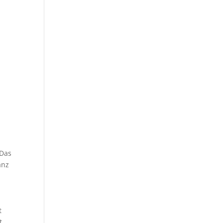
 Das
anz
t
t