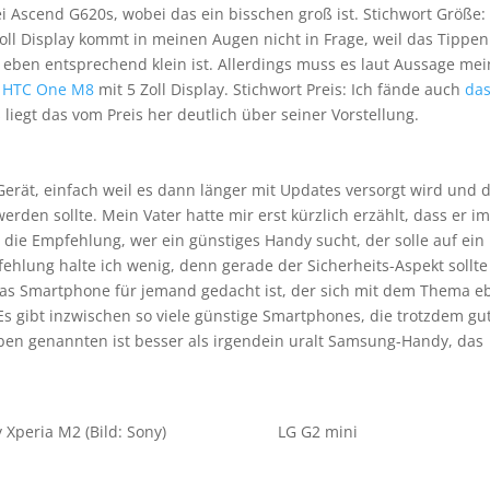
 Ascend G620s, wobei das ein bisschen groß ist. Stichwort Größe:
oll Display kommt in meinen Augen nicht in Frage, weil das Tippen
r eben entsprechend klein ist. Allerdings muss es laut Aussage me
n
HTC One M8
mit 5 Zoll Display. Stichwort Preis: Ich fände auch
da
s liegt das vom Preis her deutlich über seiner Vorstellung.
 Gerät, einfach weil es dann länger mit Updates versorgt wird und 
erden sollte. Mein Vater hatte mir erst kürzlich erzählt, dass er i
die Empfehlung, wer ein günstiges Handy sucht, der solle auf ein
ehlung halte ich wenig, denn gerade der Sicherheits-Aspekt sollte
das Smartphone für jemand gedacht ist, der sich mit dem Thema e
 Es gibt inzwischen so viele günstige Smartphones, die trotzdem gu
ben genannten ist besser als irgendein uralt Samsung-Handy, das
 Xperia M2 (Bild: Sony)
LG G2 mini