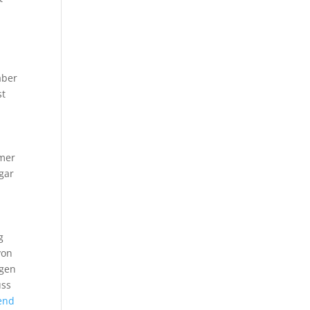
aber
st
mmer
 gar
g
von
egen
uss
end