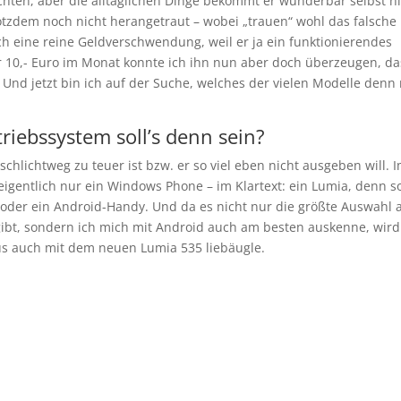
chten, aber die alltäglichen Dinge bekommt er wunderbar selbst hi
otzdem noch nicht herangetraut – wobei „trauen“ wohl das falsche
ach eine reine Geldverschwendung, weil er ja ein funktionierendes
er 10,- Euro im Monat konnte ich ihn nun aber doch überzeugen, da
t. Und jetzt bin ich auf der Suche, welches der vielen Modelle denn
iebssystem soll’s denn sein?
schlichtweg zu teuer ist bzw. er so viel eben nicht ausgeben will. 
eigentlich nur ein Windows Phone – im Klartext: ein Lumia, denn s
 oder ein Android-Handy. Und da es nicht nur die größte Auswahl 
ibt, sondern ich mich mit Android auch am besten auskenne, wird
us auch mit dem neuen Lumia 535 liebäugle.