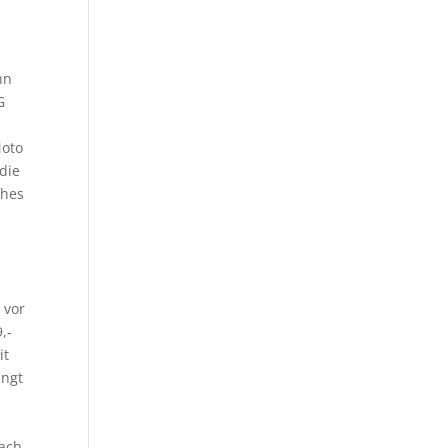
nn
G
Moto
die
ches
 vor
,-
it
ingt
fach