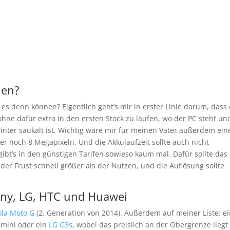
nen?
l es denn können? Eigentlich geht’s mir in erster Linie darum, dass 
hne dafür extra in den ersten Stock zu laufen, wo der PC steht un
ter saukalt ist. Wichtig wäre mir für meinen Vater außerdem ein
r noch 8 Megapixeln. Und die Akkulaufzeit sollte auch nicht
s gibt’s in den günstigen Tarifen sowieso kaum mal. Dafür sollte das
der Frust schnell größer als der Nutzen, und die Auflösung sollte
ony, LG, HTC und Huawei
ola Moto G
(2. Generation von 2014). Außerdem auf meiner Liste: e
2 mini oder ein
LG G3s
, wobei das preislich an der Obergrenze liegt