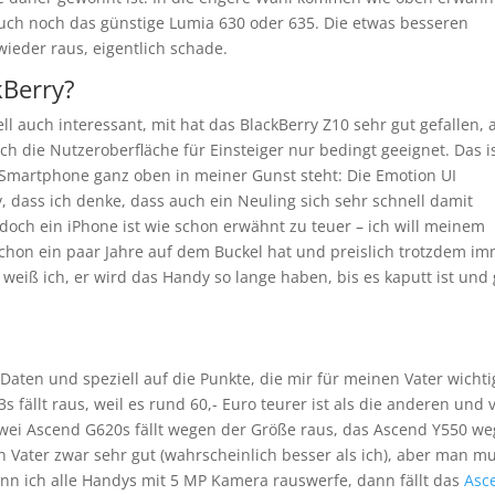
uch noch das günstige Lumia 630 oder 635. Die etwas besseren
ieder raus, eigentlich schade.
kBerry?
ll auch interessant, mit hat das BlackBerry Z10 sehr gut gefallen, 
ch die Nutzeroberfläche für Einsteiger nur bedingt geeignet. Das i
martphone ganz oben in meiner Gunst steht: Die Emotion UI
, dass ich denke, dass auch ein Neuling sich sehr schnell damit
, doch ein iPhone ist wie schon erwähnt zu teuer – ich will meinem
 schon ein paar Jahre auf dem Buckel hat und preislich trotzdem i
h weiß ich, er wird das Handy so lange haben, bis es kaputt ist und
 Daten und speziell auf die Punkte, die mir für meinen Vater wichti
 fällt raus, weil es rund 60,- Euro teurer ist als die anderen und 
awei Ascend G620s fällt wegen der Größe raus, das Ascend Y550 w
n Vater zwar sehr gut (wahrscheinlich besser als ich), aber man m
enn ich alle Handys mit 5 MP Kamera rauswerfe, dann fällt das
Asc