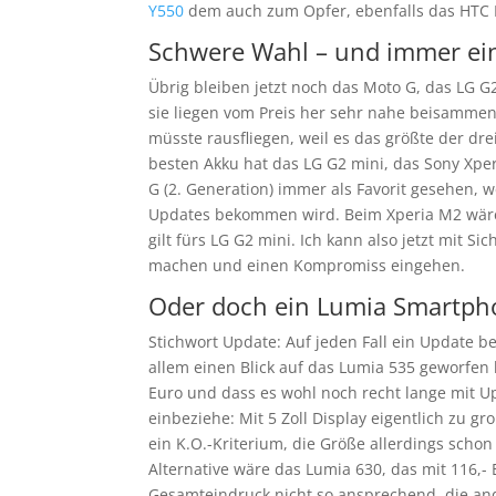
Y550
dem auch zum Opfer, ebenfalls das HTC 
Schwere Wahl – und immer e
Übrig bleiben jetzt noch das Moto G, das LG G
sie liegen vom Preis her sehr nahe beisammen
müsste rausfliegen, weil es das größte der dr
besten Akku hat das LG G2 mini, das Sony Xper
G (2. Generation) immer als Favorit gesehen, 
Updates bekommen wird. Beim Xperia M2 wäre 
gilt fürs LG G2 mini. Ich kann also jetzt mit 
machen und einen Kompromiss eingehen.
Oder doch ein Lumia Smartph
Stichwort Update: Auf jeden Fall ein Update
allem einen Blick auf das Lumia 535 geworfen 
Euro und dass es wohl noch recht lange mit Up
einbeziehe: Mit 5 Zoll Display eigentlich zu g
ein K.O.-Kriterium, die Größe allerdings scho
Alternative wäre das Lumia 630, das mit 116,- 
Gesamteindruck nicht so ansprechend, die an