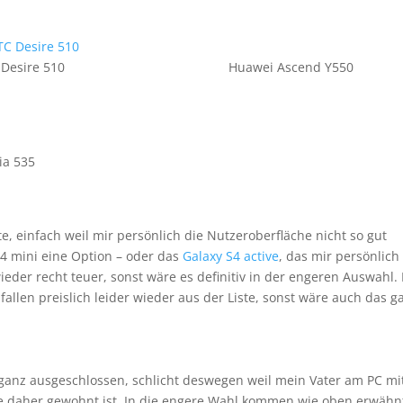
Desire 510
Huawei Ascend Y550
ia 535
e, einfach weil mir persönlich die Nutzeroberfläche nicht so gut
 S4 mini eine Option – oder das
Galaxy S4 active
, das mir persönlich
wieder recht teuer, sonst wäre es definitiv in der engeren Auswahl.
fallen preislich leider wieder aus der Liste, sonst wäre auch das g
ganz ausgeschlossen, schlicht deswegen weil mein Vater am PC mi
he daher gewohnt ist. In die engere Wahl kommen wie oben erwähn