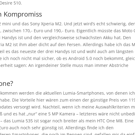
Desire 510.
in Kompromiss
2 mini und das Sony Xperia M2. Und jetzt wird’s echt schwierig, de
, zwischen 170,- Euro und 190,- Euro. Eigentlich müsste das Moto 
ei Handys ist und den vergleichsweise schwächsten Akku hat. Den
ia M2 ist ihm aber dicht auf den Fersen. Allerdings habe ich das 
weil es das neueste der drei Handys ist und wohl auch am längsten 
ich noch nicht mal sicher, ob es Android 5.0 noch bekommt, glei
Sicherheit sagen: An irgendeiner Stelle muss man immer Abstriche
one?
 bekommen werden die aktuellen Lumia-Smartphones, von denen ich
habe. Die Vorteile hier wären zum einen der günstige Preis von 119
dates versorgt wird. Nachteil, wenn ich meine Auswahlkriterien m
roß und es hat „nur“ eine 5 MP Kamera – letzteres wäre nicht unbed
n – das Lumia 535 ist sogar noch breiter als mein HTC One M8. Eine
Euro auch noch sehr günstig ist. Allerdings finde ich den
deren Smartphones, die noch im Rennen sind, gefallen mir da ein