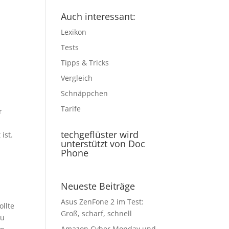
Auch interessant:
Lexikon
s
Tests
Tipps & Tricks
Vergleich
Schnäppchen
Tarife
r
techgeflüster wird
ist.
unterstützt von Doc
Phone
Neueste Beiträge
Asus ZenFone 2 im Test:
ollte
Groß, scharf, schnell
zu
Amazon Cyber Monday und