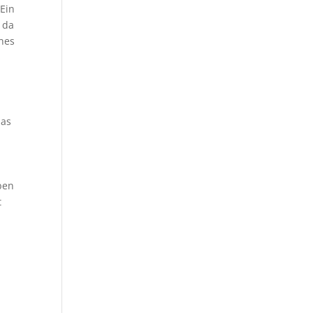
 Ein
 da
ines
s
das
m
ben
t