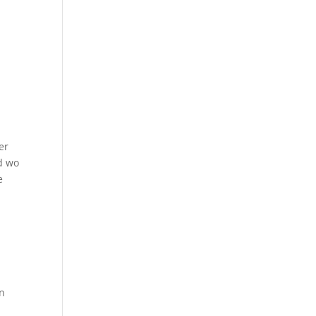
er
d wo
e
in